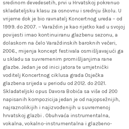
sredinom devedesetih, prvi u Hrvatskoj pokrenuo
skladateljsku klasu za osnovnu i srednju školu. U
vrijeme dok je bio ravnatelj Koncertnog ureda – od
1999. do 2007. – Varaždin je kao rijetko kad u svojoj
povijesti imao kontinuiranu glazbenu sezonu, a
dolaskom na čelo Varaždinskih baroknih večeri,
2006., mijenja koncept festivala osmišljavajući ga
u skladu sa suvremenim promišljanjima rane
glazbe. Jedan je od inici jatora te umjetnički
voditelj Koncertnog ciklusa grada Osječka
glazbena srijeda u periodu od 2012. do 2021.
Skladateljski opus Davora Bobića sa više od 200
napisanih kompozicija jedan je od najopsežnijih,
najraznolikijih i najizvođenijih u suvremenoj
hrvatskoj glazbi . Obuhvaća instrumentalna,
vokalna, vokalno-instrumentalna i glazbeno-