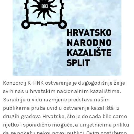
Konzorcij K-HNK ostvarenje je dugogodišnje želje
svih nas u hrvatskim nacionalnim kazalištima.
Suradnja u vidu razmjene predstava našim
publikama pruža uvid u ostvarenja kazalištâ iz
drugih gradova Hrvatske, što je do sada bilo samo
rijetko i sporadično moguće, a umjetnicima priliku
da se pokažu nekoj novoj publici. Ovim postižemo