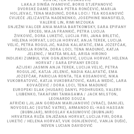
LAKAJI SINIŠA IVANOVIĆ, BORIS STJEPANOVIĆ
DVORSKE DAME SENKA PETRA RONČEVIĆ, MARIJA
HOLJEVAC, TENA MADUNIĆ, DORA LOCI / TEA KOSANOVIĆ
CVIJEĆE JELIZAVETA NADENENKO, JOSEPHINE MANSFIELD,
VALERIE LIN, RIMI MIZOUKA
SNJEŽNI VALCER ANIA MARIA BARTKOWSKY, SARA EPIFANY
ERCEG, MAJA FRANKIĆ, PETRA LUCIJA
ŽIVKOVIĆ, DORA LUKETIĆ, LUCIJA FIRI, JANA BRLETIĆ,
HELENA HORVAT, LUCIJA HORVAT, ANJA TEREK, LUCIJA
VELIĆ, PETRA ROGULJIĆ, NADIA KALAFATIĆ, EMA JOZEFČAK,
PARICIJA RONTA, DORA LOCI, TENA MADUNIĆ, KATJA
JELENIĆ, / MATEA MILAS, ARISA HIRONO
INDIJSKI ZUMBUL VUK OGNJENOVIĆ, LUCIJA HORVAT, HELENA
HORVAT / SARA EPIFANY ERCEG
AZIJSKI JASMIN ANJA TEREK, LUCIJA VELIĆ, PETRA
ROGULJIĆ, KATJA JELENIĆ, NADIA KALAFATIĆ, EMA
JOZEFČAK, PARICIJA RONTA, TEA KOSANOVIĆ, NIKA
VUKOBRATOVIĆ, KATJA VUKOBRATOVIĆ, KARLA MEDIĆ, LARA
KOVAČEVIĆ / DORA LOCI, TENA MADUNIĆ
EUROPSKI SLAK (HUSARI) DANYL PODHRUSKO, VALERII
LIUBENKO, TAKAFUMI TAMAGAWA / JACK MILSTON,
LEONARDO SOUZA
AFRIČKI LJILJAN GORDAN MARIJANOVIĆ (VRAČ), DANIJEL
NOVOSELAC (GUTAČ VATRE), ARMANDO EL-HAG HASSAN
(BUBNJAR), MIROSLAV KASUMOVIĆ (BUBNJAR)
HRVATSKA RUŽA SNJEŽANA HORVAT, LUCIJA FIRI, DORA
LUKETIĆ / HELENA HORVAT, VUK OGNJENOVIĆ, VANJA DUŠIĆ,
NEVEN LUCIAN DAVIDOVIĆ