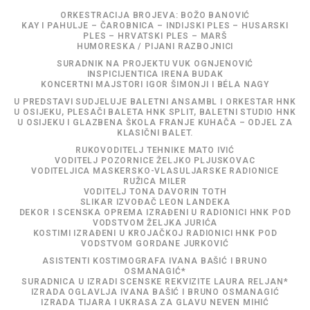
ORKESTRACIJA BROJEVA: BOŽO BANOVIĆ
KAY I PAHULJE – ČAROBNICA – INDIJSKI PLES – HUSARSKI
PLES – HRVATSKI PLES – MARŠ
HUMORESKA / PIJANI RAZBOJNICI
SURADNIK NA PROJEKTU VUK OGNJENOVIĆ
INSPICIJENTICA IRENA BUDAK
KONCERTNI MAJSTORI IGOR ŠIMONJI I BÉLA NAGY
U PREDSTAVI SUDJELUJE BALETNI ANSAMBL I ORKESTAR HNK
U OSIJEKU, PLESAČI BALETA HNK SPLIT, BALETNI STUDIO HNK
U OSIJEKU I GLAZBENA ŠKOLA FRANJE KUHAČA – ODJEL ZA
KLASIČNI BALET.
RUKOVODITELJ TEHNIKE MATO IVIĆ
VODITELJ POZORNICE ŽELJKO PLJUSKOVAC
VODITELJICA MASKERSKO-VLASULJARSKE RADIONICE
RUŽICA MILER
VODITELJ TONA DAVORIN TOTH
SLIKAR IZVOĐAČ LEON LANDEKA
DEKOR I SCENSKA OPREMA IZRAĐENI U RADIONICI HNK POD
VODSTVOM ŽELJKA JURIĆA
KOSTIMI IZRAĐENI U KROJAČKOJ RADIONICI HNK POD
VODSTVOM GORDANE JURKOVIĆ
ASISTENTI KOSTIMOGRAFA IVANA BAŠIĆ I BRUNO
OSMANAGIĆ*
SURADNICA U IZRADI SCENSKE REKVIZITE LAURA RELJAN*
IZRADA OGLAVLJA IVANA BAŠIĆ I BRUNO OSMANAGIĆ
IZRADA TIJARA I UKRASA ZA GLAVU NEVEN MIHIĆ