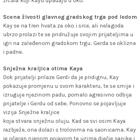
zrcala koji Kayu upadaju u oko.
Scena živosti glavnog gradskog trga pod ledom
Kay se na tren hvata za oko i srce, ali nelagoda
ubrzo prolazi te se pridružuje svojim prijateljima u
igri na zaleđenom gradskom trgu. Gerda se oklizne
i padne.
Snježna kraljica otima Kaya
Dok prijatelji prilaze Gerdi da je pridignu, Kay
pokazuje promjenu u svom karakteru, te se smije i
izruguje njezinom padu, pomalo agresivno odbija
prijatelje i Gerdu od sebe. Ponovno se pojavljuje
vizija Snježne kraljice
koja stvara snježnu oluju. Kad se svi osim Kaya
razbježe, ona dolazi s trolovima na saonicama. Kay
je očaran njenom pojavom te uzima dječje sanjke i