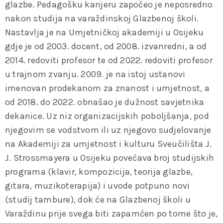
glazbe. Pedagošku karijeru započeo je neposredno
nakon studija na varaždinskoj Glazbenoj školi.
Nastavlja je na Umjetničkoj akademiji u Osijeku
gdje je od 2003. docent, od 2008. izvanredni, a od
2014. redoviti profesor te od 2022. redoviti profesor
u trajnom zvanju. 2009. je na istoj ustanovi
imenovan prodekanom za znanost i umjetnost, a
od 2018. do 2022. obnašao je dužnost savjetnika
dekanice. Uz niz organizacijskih poboljšanja, pod
njegovim se vodstvom ili uz njegovo sudjelovanje
na Akademiji za umjetnost i kulturu Sveučilišta J.
J. Strossmayera u Osijeku povećava broj studijskih
programa (klavir, kompozicija, teorija glazbe,
gitara, muzikoterapija) i uvode potpuno novi
(studij tambure), dok će na Glazbenoj školi u
Varaždinu prije svega biti zapamćen po tome što je,