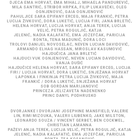
DJECA EMA HORVAT, EMA MIHALJ, MIHAELA PANDUREVIĆ,
MILA SANTRIĆ, STRIBOR HRPKA, FILIP LUKAVEČKI, OLEG
OGNJENOVIĆ, GAIA OGNJENOVIĆ
PAHULJICE SARA EPIFANY ERCEG, MAJA FRANKIĆ, PETRA
LUCIJA ŽIVKOVIĆ, DORA LUKETIĆ, LUCIJA FIRI, JANA BRLETIĆ,
HELENA HORVAT, LUCIJA HORVAT, ANJA TEREK, LUCIJA
VELIĆ, PETRA ROGULJIĆ, KATJA
JELENIĆ, NADIA KALAFATIĆ, EMA JOZEFČAK, PARICIJA
RONTA, TENA MADUNIĆ, DORA LOCI
TROLOVI DANIJEL NOVOSELAC, NEVEN LUCIAN DAVIDOVIĆ,
ARMANDO ELHAG HASSAN, MIROSLAV KASUMOVIĆ
HAJDUČICA JANA BRLETIĆ
HAJDUCI VUK OGNJENOVIĆ, NEVEN LUCIAN DAVIDOVIĆ,
VANJA DUŠIĆ
HAJDUČICE HELENA HORVAT, SARA EPIFANY ERCEG, LUCIJA
FIRI / LUCIJA HORVAT, DORA LUKETIĆ, SNJEŽANA HORVAT
LAPONKA I FINKINJA PETRA LUCIJA ŽIVKOVIĆ, MAJA
FRANKIĆ / DORA LUKETIĆ, SNJEŽANA HORVAT
SOB GORDAN MARIJANOVIĆ
PRINCEZA JELIZAVETA NADENENKO
PRINC DANYL PODHRUSKO
DVORJANKE I DVORJANI JOSEPHINE MANSFIELD, VALERIE
LIN, RIMI MIZOUKA, VALERII LIUBENKO, JAKE MILSTON,
LEONARDO SOUZA / VINCENT GERBET, BEN COCKWEL,
CHRISTIAN LAMANNA
PAŽEVI ANJA TEREK, LUCIJA VELIĆ, PETRA ROGULJIĆ, KATJA
JELENIĆ, NADIA KALAFATIĆ, EMA JOZEFČAK, PARICIJA
RONTA, TEA KOSANOVIĆ