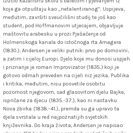
izučio kazališnu školu s baletom i pjevanjem iz
koje ga otpuštaju kao „netalentiranog“. Uspijeva,
međutim, završiti sveučilišni studij te još kao
student, pod Hoffmanovim utjecajem, objavljuje
maštovitu arabesku u prozi Pješačenje od
Holmenskoga kanala do istočnoga rta Amagera
(1830.). Andersen je veliki putnik: prvo po domovini,
a zatim i cijeloj Europi. Djelo koje mu donosi uspjeh
i priznanje je roman Improvizator (1835.) koji je
gotovo odmah preveden na cijeli niz jezika. Publika
i kritika, međutim, nisu posvetile osobitu
pozornost njegovom, sad glasovitom djelu Bajke,
ispričane za djecu (1835.-37.), kao ni nastavku
Nova zbirka (1838.-41.), premda su ga upravo ta
djela svrstala u red najpoznatijih svjetskih
književnika. Do kraja života, Andersen je napisao