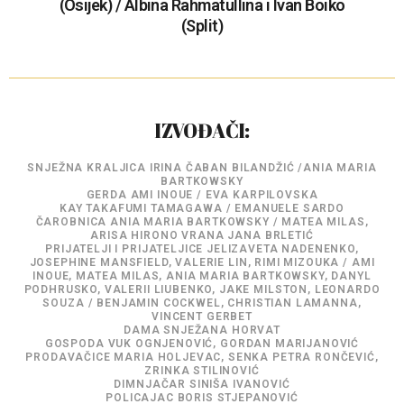
(Osijek) / Albina Rahmatullina i Ivan Boiko
(Split)
IZVOĐAČI:
SNJEŽNA KRALJICA IRINA ČABAN BILANDŽIĆ /ANIA MARIA
BARTKOWSKY
GERDA AMI INOUE / EVA KARPILOVSKA
KAY TAKAFUMI TAMAGAWA / EMANUELE SARDO
ČAROBNICA ANIA MARIA BARTKOWSKY / MATEA MILAS,
ARISA HIRONO VRANA JANA BRLETIĆ
PRIJATELJI I PRIJATELJICE JELIZAVETA NADENENKO,
JOSEPHINE MANSFIELD, VALERIE LIN, RIMI MIZOUKA / AMI
INOUE, MATEA MILAS, ANIA MARIA BARTKOWSKY, DANYL
PODHRUSKO, VALERII LIUBENKO, JAKE MILSTON, LEONARDO
SOUZA / BENJAMIN COCKWEL, CHRISTIAN LAMANNA,
VINCENT GERBET
DAMA SNJEŽANA HORVAT
GOSPODA VUK OGNJENOVIĆ, GORDAN MARIJANOVIĆ
PRODAVAČICE MARIA HOLJEVAC, SENKA PETRA RONČEVIĆ,
ZRINKA STILINOVIĆ
DIMNJAČAR SINIŠA IVANOVIĆ
POLICAJAC BORIS STJEPANOVIĆ