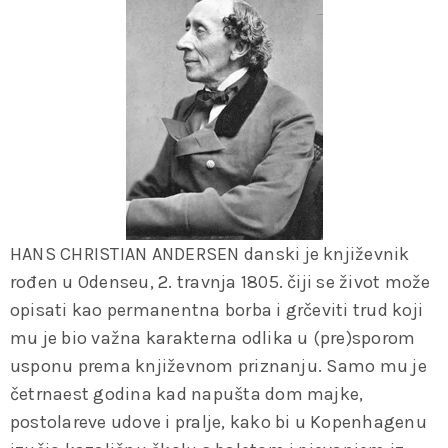
HANS CHRISTIAN ANDERSEN danski je književnik
rođen u Odenseu, 2. travnja 1805. čiji se život može
opisati kao permanentna borba i grčeviti trud koji
mu je bio važna karakterna odlika u (pre)sporom
usponu prema književnom priznanju. Samo mu je
četrnaest godina kad napušta dom majke,
postolareve udove i pralje, kako bi u Kopenhagenu