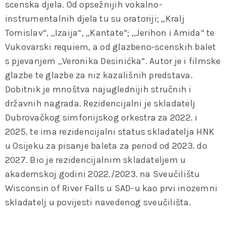
scenska djela. Od opsežnijih vokalno-
instrumentalnih djela tu su oratoriji; „Kralj
Tomislav“, „Izaija“, „Kantate“; „Jerihon i Amida“ te
Vukovarski requiem, a od glazbeno-scenskih balet
s pjevanjem „Veronika Desinićka“. Autor je i filmske
glazbe te glazbe za niz kazališnih predstava.
Dobitnik je mnoštva najuglednijih stručnih i
državnih nagrada. Rezidencijalni je skladatelj
Dubrovačkog simfonijskog orkestra za 2022. i
2025. te ima rezidencijalni status skladatelja HNK
u Osijeku za pisanje baleta za period od 2023. do
2027. Bio je rezidencijalnim skladateljem u
akademskoj godini 2022./2023. na Sveučilištu
Wisconsin of River Falls u SAD-u kao prvi inozemni
skladatelj u povijesti navedenog sveučilišta.